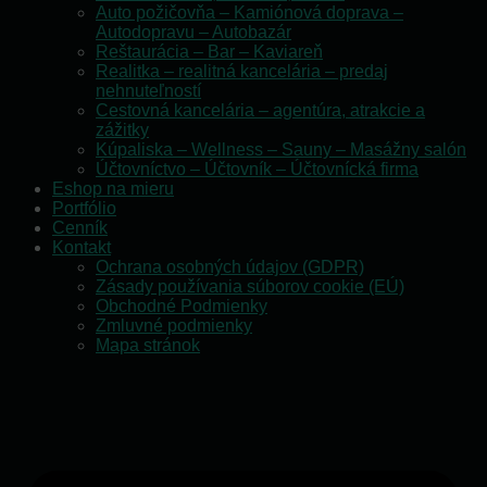
Auto požičovňa – Kamiónová doprava –
Autodopravu – Autobazár
Reštaurácia – Bar – Kaviareň
Realitka – realitná kancelária – predaj
nehnuteľností
Cestovná kancelária – agentúra, atrakcie a
zážitky
Kúpaliska – Wellness – Sauny – Masážny salón
Účtovníctvo – Účtovník – Účtovnícká firma
Eshop na mieru
Portfólio
Cenník
Kontakt
Ochrana osobných údajov (GDPR)
Zásady používania súborov cookie (EÚ)
Obchodné Podmienky
Zmluvné podmienky
Mapa stránok