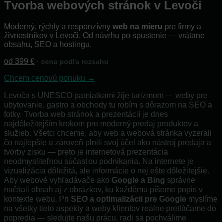
Tvorba webových stránok v Levoči
Moderný, rýchly a responzívny
web na mieru
pre firmy a
živnostníkov v Levoči. Od návrhu po spustenie — vrátane
obsahu, SEO a hostingu.
od 399 €
· cena podľa rozsahu
Chcem cenovú ponuku →
Levoča s UNESCO pamiatkami žije turizmom — weby pre
ubytovanie, gastro a obchody tu robím s dôrazom na SEO a
fotky. Tvorba web stránok a prezentácií je dnes
najdôležitejším krokom pre moderný predaj produktov a
služieb. Všetci chceme, aby web a webová stránka vyzerali
čo najlepšie a zároveň plnili svoj účel ako nástroj predaja a
tvorby zisku — preto je internetová prezentácia
neodmysliteľnou súčasťou podnikania. Na internete je
vizualizácia dôležitá, ale informácie o nej ešte dôležitejšie.
Aby webové vyhľadávače ako
Google a Bing
správne
načítali obsah aj z obrázkov, ku každému píšeme popis v
kontexte webu. Pri
SEO a optimalizácii pre Google
myslíme
na všetky tieto aspekty a weby klientov reálne pretláčame do
popredia — sledujte našu prácu, radi sa pochválime