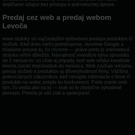
dopĺňanie údajov bez prístupu k jednoduchej úprave.
Predaj cez web a predaj webom
Levoča
www stránky sú najčastejším spôsobom predaja produktov či
služieb. Keď dnes niečo potrebujeme, otvoríme Google a
hľadáme presne to, čo chceme — práve preto je internetová
stránka veľmi dôležitá. Návratnosť investície býva spravidla
do 2 mesiacov; sú však aj prípady, keď web vďaka kreativite
klienta zarobí trojnásobok do mesiaca. Web zvyšuje reklamu,
predaj služieb a produktov aj dôveryhodnosť firmy. Väčšina
potenciálnych zákazníkov, keď nenájde informácie o firme či
produkte na webe, prejde ku konkurencii. Preto zverte web
tým, čo vedia ako na to — inak sú to zbytočne vyhodené
peniaze. Priorita je váš zisk a spokojnosť.