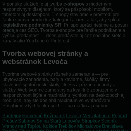
V ponuke služieb je aj tvorba
e-shopov
s moderným
responzívnym dizajnom, ktorý sa prispôsobí mobilom,
tabletom aj desktopom. E-shopy staviame v prostredí pre
ľahkú správu produktov, kategórií a cien, a tak, aby spĺňali
legislatívne podmienky SR
. Pri spolupráci riešime aj posun
predaja cez SEO. Tvorba e-shopov pre ľahšie podnikanie a
vyššiu predajnosť — dnes predávate aj cez sociálne siete a
kanály ako YouTube či Pinterest.
Tvorba webovej stránky a
webstránok Levoča
Tvoríme webové stránky rôzneho zamerania — pre
ubytovacie zariadenia, bary a kaviarne, škôlky, firmy,
stavebné spoločnosti, školy, fitness aj rôzne obchody a
služby. Web tvoríme zameraný na kvalitné zobrazenie v
responzívnom štýle a maximálnu rýchlosť na desktopoch aj
mobiloch, aby ste dosiahli maximum vo vyhľadávaní.
Pôsobíme v týchto okresoch — na diaľku aj osobne:
Bardejov
Humenné
Kežmarok
Levoča
Medzilaborce
Poprad
Prešov
Sabinov
Snina
Stará Ľubovňa
Stropkov
Svidník
Vranov nad Topľou
Košice
Trebišov
Michalovce
Bratislava