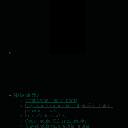
Naše služby
Vizitka web – do 24 hodín
Ubytovacie zariadenie – ubytovňa – hotel –
penzión – chata
Foto a Video služby
Obce, mestá, OZ a neziskovky
Stavebná firma, strechári, murári