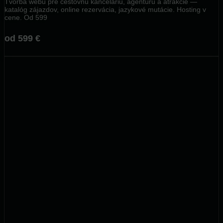
Tvorba webu pre cestovnú kanceláriu, agentúru a atrakcie —
katalóg zájazdov, online rezervácia, jazykové mutácie. Hosting v
cene. Od 599
od 599 €