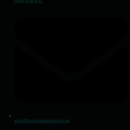
0949 616 831
ahoj@bizniswebstranka.sk