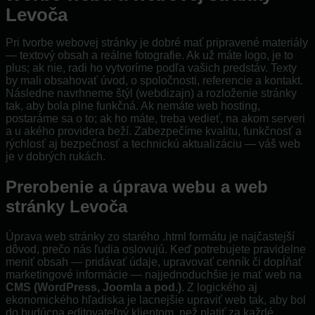
Levoča
Pri tvorbe webovej stránky je dobré mať pripravené materiály
— textový obsah a reálne fotografie. Ak už máte logo, je to
plus; ak nie, radi ho vytvoríme podľa vašich predstáv. Texty
by mali obsahovať úvod, o spoločnosti, referencie a kontakt.
Následne navrhneme štýl (webdizajn) a rozloženie stránky
tak, aby bola plne funkčná. Ak nemáte web hosting,
postaráme sa o to; ak ho máte, treba vedieť, na akom serveri
a u akého providera beží. Zabezpečíme kvalitu, funkčnosť a
rýchlosť aj bezpečnosť a technickú aktualizáciu — váš web
je v dobrých rukách.
Prerobenie a úprava webu a web
stránky Levoča
Úprava web stránky zo starého .html formátu je najčastejší
dôvod, prečo nás ľudia oslovujú. Keď potrebujete pravidelne
meniť obsah — pridávať údaje, upravovať cenník či dopĺňať
marketingové informácie — najjednoduchšie je mať web na
CMS (WordPress, Joomla a pod.)
. Z logického aj
ekonomického hľadiska je lacnejšie upraviť web tak, aby bol
do budúcna editovateľný klientom, než platiť za každé