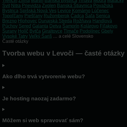
Trenčín
Žilina
Martin
Banská Bystrica
Trnava
Modra
Malacky
Svit
Nitra
Prievidza
Zvolen
Banská Štiavnica
Považská
Bystrica
Spišská Nová Ves
Levice
Komárno
Lúčenec
Topoľčany
Piešťany
Ružomberok
Čadca
Šaľa
Senica
Brezno
Hlohovec
Dunajská Streda
Rožňava
Handlová
Púchov
Sereď
Galanta
Detva
Šamorín
Kolárovo
Fiľakovo
Šurany
Holíč
Bytča
Giraltovce
Tlmače
Podolínec
Gbely
Vysoké Tatry
Veľký Šariš
… a celé Slovensko
Časté otázky
Tvorba webu v Levoči — časté otázky
Ako dlho trvá vytvorenie webu?
Je hosting naozaj zadarmo?
Môžem si web spravovať sám?