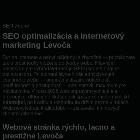
SEO v cene
SEO optimalizácia a internetový
marketing Levoča
Byť na internete a nebyť nájdený je zbytočné — prichádzate
tak o prostriedky vložené do tvorby webu. Hlavným
nástrojom pre vyhľadateľnosť je
SEO
(search engine
optimization). Pri splnení štyroch základných kritérií
kvalitného webu — originálny dizajn, viditeľnosť,
použiteľnosť a prístupnosť — sme spravili maximum pre
návštevníka. V roku 2026 web pripravím rýchlejšie a
presnejšie: dlhoročné skúsenosti spájam s modernými
AI
nástrojmi
, no kvalitu a rozhodnutia držím pevne v rukách.
Web nevytvárate krátkodobo — získavate ním nových
klientov dlhodobo.
Webová stránka rýchlo, lacno a
prestížne Levoča