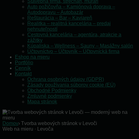
Stavebná firma, strechári, murári
Auto požičovňa – Kamiónová doprava –
Autodopravu – Autobazár
Reštaurácia – Bar – Kaviareň
Realitka – realitná kancelária – predaj
nehnuteľností
Cestovná kancelária – agentúra, atrakcie a
zážitky
Kúpaliska – Wellness – Sauny – Masážny salón
Účtovníctvo – Účtovník – Účtovnícká firma
Eshop na mieru
Portfólio
Cenník
Kontakt
Ochrana osobných údajov (GDPR)
Zásady používania súborov cookie (EÚ)
Obchodné Podmienky
Zmluvné podmienky
Mapa stránok
Domov
›
Tvorba webových stránok v Levoči
Web na mieru · Levoča