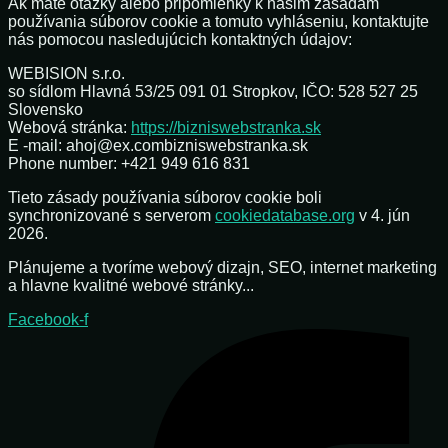
Ak máte otázky alebo pripomienky k našim zásadám
používania súborov cookie a tomuto vyhláseniu, kontaktujte
nás pomocou nasledujúcich kontaktných údajov:
WEBISION s.r.o.
so sídlom Hlavná 53/25 091 01 Stropkov, IČO: 528 527 25
Slovensko
Webová stránka:
https://bizniswebstranka.sk
E -mail:
ahoj@
ex.com
bizniswebstranka.sk
Phone number: +421 949 616 831
Tieto zásady používania súborov cookie boli
synchronizované s serverom
cookiedatabase.org
v 4. jún
2026.
Plánujeme a tvoríme webový dizajn, SEO, internet marketing
a hlavne kvalitné webové stránky...
Facebook-f