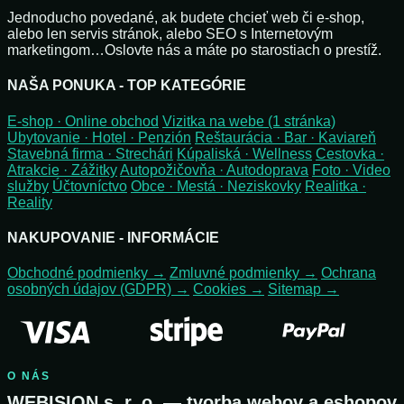
Jednoducho povedané, ak budete chcieť web či e-shop,
alebo len servis stránok, alebo SEO s Internetovým
marketingom…Oslovte nás a máte po starostiach o prestíž.
NAŠA PONUKA - TOP KATEGÓRIE
E-shop · Online obchod
Vizitka na webe (1 stránka)
Ubytovanie · Hotel · Penzión
Reštaurácia · Bar · Kaviareň
Stavebná firma · Strechári
Kúpaliská · Wellness
Cestovka ·
Atrakcie · Zážitky
Autopožičovňa · Autodoprava
Foto · Video
služby
Účtovníctvo
Obce · Mestá · Neziskovky
Realitka ·
Reality
NAKUPOVANIE - INFORMÁCIE
Obchodné podmienky →
Zmluvné podmienky →
Ochrana
osobných údajov (GDPR) →
Cookies →
Sitemap →
O NÁS
WEBISION s. r. o. — tvorba webov a eshopov