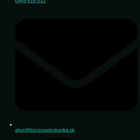
0949 616 831
ahoj@bizniswebstranka.sk