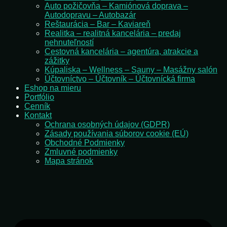
Auto požičovňa – Kamiónová doprava –
Autodopravu – Autobazár
Reštaurácia – Bar – Kaviareň
Realitka – realitná kancelária – predaj
nehnuteľností
Cestovná kancelária – agentúra, atrakcie a
zážitky
Kúpaliska – Wellness – Sauny – Masážny salón
Účtovníctvo – Účtovník – Účtovnícká firma
Eshop na mieru
Portfólio
Cenník
Kontakt
Ochrana osobných údajov (GDPR)
Zásady používania súborov cookie (EÚ)
Obchodné Podmienky
Zmluvné podmienky
Mapa stránok