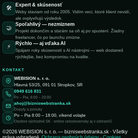
Expert & skúsenosť
🛠️
Weby staviam od roku 2005. Vidím veci, ktoré klient nevidí,
ale ovplyvňujú výsledok.
Spoľahlivý — nezmiznem
🤝
Projekt dokončím a starám sa oň aj po spustení. Žiadny
freelancer, čo po launchu zmizne.
Rýchlo — aj vďaka AI
⚡
Spájam roky skúseností s AI nástrojmi — web dostaneš
rýchlejšie, bez kompromisu na kvalite.
KONTAKT
WEBISION s. r. o.
Hlavná 53/25, 091 01 Stropkov, SR
0949 616 831
Po – Pia, 8:00 – 20:00
ahoj@bizniswebstranka.sk
Dopyty a ponuky
Po – Pia 8:00 – 18:00, víkend volajte
Osobne východné SK · online celoslovensky aj v zahraničí
©2026 WEBISION s. r. o. — bizniswebstranka.sk · Všetky
práva vyhradené.
Ochrana osobných údajov
·
Cookies