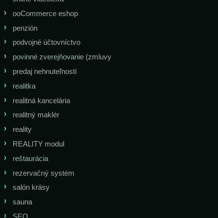
ooCommerce eshop
penzión
podvojné účtovníctvo
povinné zverejňovanie (zmluvy
predaj nehnuteľností
realitka
realitná kancelária
realitný maklér
reality
REALITY modul
reštaurácia
rezervačný systém
salón krásy
sauna
SEO