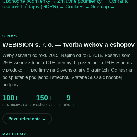
Obchodné podmienky →
Zmluvné podmienky →
Ochrana
osobných údajov (GDPR) →
Cookies →
Sitemap →
O NÁS
WEBISION s. r. o. — tvorba webov a eshopov
Weby staviam od roku 2015. Naplno od roku 2018. Postavil som
250+ webov z toho a 100+ firemných prezentácii a 150+ eshopov
v produkcii — pre firmy na Slovensku aj v 9 krajinách. Od návrhu
po spustenie pod jednou strechou, vrátane SEO a dlhodobej
podpory.
100+
150+
9
prezenčných webov
eshopov na mieru
krajín
Pozri referencie →
PREČO MY