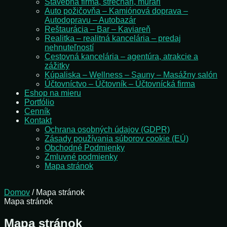
Stavebná firma, strechári, murári
Auto požičovňa – Kamiónová doprava –
Autodopravu – Autobazár
Reštaurácia – Bar – Kaviareň
Realitka – realitná kancelária – predaj
nehnuteľností
Cestovná kancelária – agentúra, atrakcie a
zážitky
Kúpaliska – Wellness – Sauny – Masážny salón
Účtovníctvo – Účtovník – Účtovnícká firma
Eshop na mieru
Portfólio
Cenník
Kontakt
Ochrana osobných údajov (GDPR)
Zásady používania súborov cookie (EÚ)
Obchodné Podmienky
Zmluvné podmienky
Mapa stránok
Domov
/ Mapa stránok
Mapa stránok
Mapa stránok