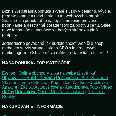
Biznis Webstranka ponúka skvelé služby v designu, vývoja,
programovanie a uvádzanie na trh webových stránok.
Snažíme sa ponúknuť to najlepšie riešenie pre vaše
podnikanie a nestranné poradenstvo za poctivú cenu. Stále
nové technológie, inovácie webových stránok a plná
podpora.
Jednoducho povedané, ak budete chcieť web či e-shop,
alebo len servis stránok, alebo SEO s Internetovým
marketingom…Oslovte nás a máte po starostiach o prestíž.
NAŠA PONUKA - TOP KATEGÓRIE
E-shop · Online obchod
Vizitka na webe (1 stránka)
Ubytovanie · Hotel · Penzión
Reštaurácia · Bar · Kaviareň
Stavebná firma · Strechári
Kúpaliská · Wellness
Cestovka ·
Atrakcie · Zážitky
Autopožičovňa · Autodoprava
Foto · Video
služby
Účtovníctvo
Obce · Mestá · Neziskovky
Realitka ·
Reality
NAKUPOVANIE - INFORMÁCIE