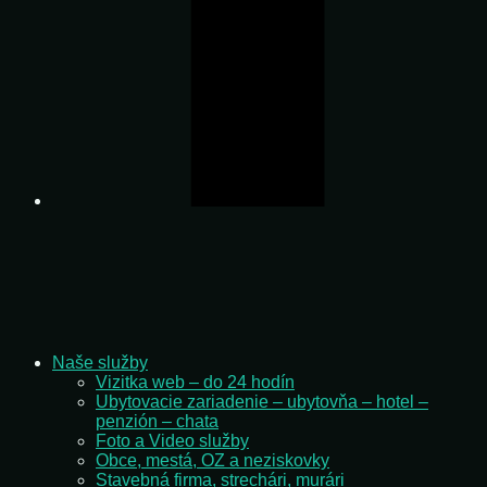
Naše služby
Vizitka web – do 24 hodín
Ubytovacie zariadenie – ubytovňa – hotel –
penzión – chata
Foto a Video služby
Obce, mestá, OZ a neziskovky
Stavebná firma, strechári, murári