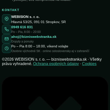
KONTAKT
WEBISION s. r. o.
Hlavná 53/25, 091 01 Stropkov, SR
0949 616 831
Po – Pia, 8:00 – 20:00
ahoj@bizniswebstranka.sk
Dopyty a ponuky
Po – Pia 8:00 – 18:00, víkend volajte
Osobne východné SK · online celoslovensky aj v zahraničí
©2026 WEBISION s. r. o. — bizniswebstranka.sk · Všetky
práva vyhradené.
Ochrana osobných údajov
·
Cookies