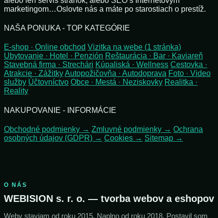
alebo len servis stránok, alebo SEO s Internetovým
marketingom…Oslovte nás a máte po starostiach o prestíž.
NAŠA PONUKA - TOP KATEGÓRIE
E-shop · Online obchod
Vizitka na webe (1 stránka)
Ubytovanie · Hotel · Penzión
Reštaurácia · Bar · Kaviareň
Stavebná firma · Strechári
Kúpaliská · Wellness
Cestovka ·
Atrakcie · Zážitky
Autopožičovňa · Autodoprava
Foto · Video
služby
Účtovníctvo
Obce · Mestá · Neziskovky
Realitka ·
Reality
NAKUPOVANIE - INFORMÁCIE
Obchodné podmienky →
Zmluvné podmienky →
Ochrana
osobných údajov (GDPR) →
Cookies →
Sitemap →
O NÁS
WEBISION s. r. o. — tvorba webov a eshopov
Weby staviam od roku 2015. Naplno od roku 2018. Postavil som