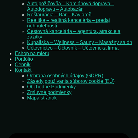
Auto požičovňa – Kamiónová doprava –
Autodopravu – Autobazár
Reštaurácia – Bar – Kaviareň
Realitka – realitná kancelária – predaj
nehnuteľností
Cestovná kancelária – agentúra, atrakcie a
zážitky
Kúpaliska – Wellness – Sauny – Masážny salón
Účtovníctvo – Účtovník – Účtovnícká firma
Eshop na mieru
Portfólio
Cenník
Kontakt
Ochrana osobných údajov (GDPR)
Zásady používania súborov cookie (EÚ)
Obchodné Podmienky
Zmluvné podmienky
Mapa stránok