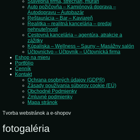
Stavebná firma, strechári, murári
Auto požičovňa – Kamiónová doprava –
Autodopravu – Autobazár
Reštaurácia – Bar – Kaviareň
Realitka – realitná kancelária – predaj
nehnuteľností
Cestovná kancelária – agentúra, atrakcie a
zážitky
Kúpaliska – Wellness – Sauny – Masážny salón
Účtovníctvo – Účtovník – Účtovnícká firma
Eshop na mieru
Portfólio
Cenník
Kontakt
Ochrana osobných údajov (GDPR)
Zásady používania súborov cookie (EÚ)
Obchodné Podmienky
Zmluvné podmienky
Mapa stránok
Tvorba webstránok a e-shopov
fotogaléria