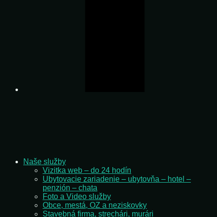
Naše služby
Vizitka web – do 24 hodín
Ubytovacie zariadenie – ubytovňa – hotel –
penzión – chata
Foto a Video služby
Obce, mestá, OZ a neziskovky
Stavebná firma, strechári, murári