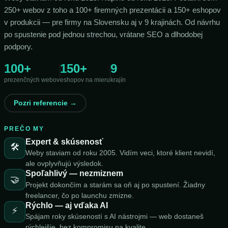
250+ webov z toho a 100+ firemných prezentácii a 150+ eshopov
v produkcii — pre firmy na Slovensku aj v 9 krajinách. Od návrhu
po spustenie pod jednou strechou, vrátane SEO a dlhodobej
podpory.
100+
150+
9
prezenčných webov
eshopov na mieru
krajín
Pozri referencie →
PREČO MY
Expert & skúsenosť
🛠️
Weby staviam od roku 2005. Vidím veci, ktoré klient nevidí,
ale ovplyvňujú výsledok.
Spoľahlivý — nezmiznem
🤝
Projekt dokončím a starám sa oň aj po spustení. Žiadny
freelancer, čo po launchu zmizne.
Rýchlo — aj vďaka AI
⚡
Spájam roky skúseností s AI nástrojmi — web dostaneš
rýchlejšie, bez kompromisu na kvalite.