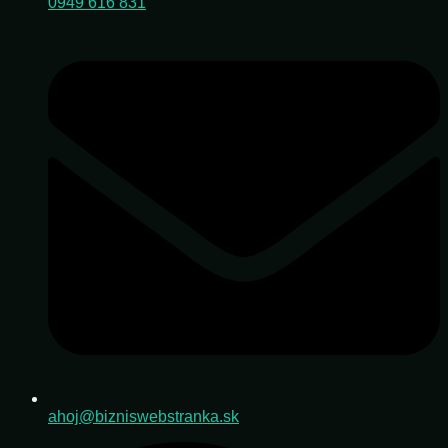
0949 616 831
ahoj@bizniswebstranka.sk