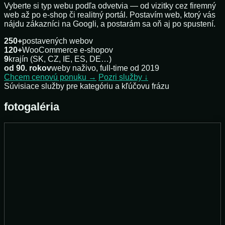
Vyberte si typ webu podľa odvetvia — od vizitky cez firemný
web až po e-shop či realitný portál. Postavím web, ktorý vás
nájdu zákazníci na Googli, a postarám sa oň aj po spustení.
250+
postavených webov
120+
WooCommerce e-shopov
9
krajín (SK, CZ, IE, ES, DE…)
od 90. rokov
weby naživo, full-time od 2019
Chcem cenovú ponuku →
Pozri služby ↓
Súvisiace služby pre kategóriu a kľúčovu frázu
fotogaléria