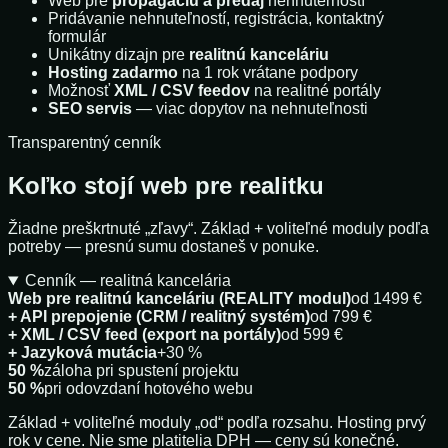
Web pre
propagáciu a predaj
nehnuteľností
Pridávanie nehnuteľností, registrácia, kontaktný
formulár
Unikátny dizajn pre
realitnú kanceláriu
Hosting zadarmo
na 1 rok vrátane podpory
Možnosť
XML / CSV feedov
na realitné portály
SEO servis
— viac dopytov na nehnuteľnosti
Transparentný cenník
Koľko stojí web pre realitku
Žiadne preškrtnuté „zľavy“. Základ + voliteľné moduly podľa
potreby — presnú sumu dostaneš v ponuke.
Cenník — realitná kancelária
Web pre realitnú kanceláriu (REALITY modul)
od 1499 €
+ API prepojenie (CRM / realitný systém)
od 799 €
+ XML / CSV feed (export na portály)
od 599 €
+ Jazyková mutácia
+30 %
50 %
záloha pri spustení projektu
50 %
pri odovzdaní hotového webu
Základ + voliteľné moduly „od“ podľa rozsahu. Hosting prvý
rok v cene. Nie sme platitelia DPH — ceny sú konečné.