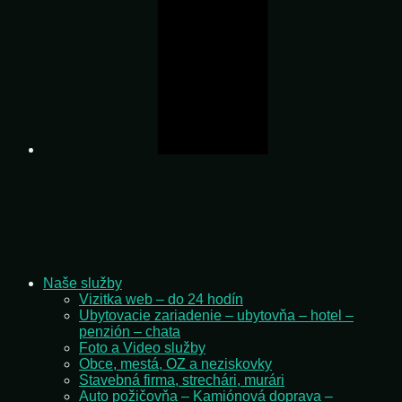
Naše služby
Vizitka web – do 24 hodín
Ubytovacie zariadenie – ubytovňa – hotel –
penzión – chata
Foto a Video služby
Obce, mestá, OZ a neziskovky
Stavebná firma, strechári, murári
Auto požičovňa – Kamiónová doprava –