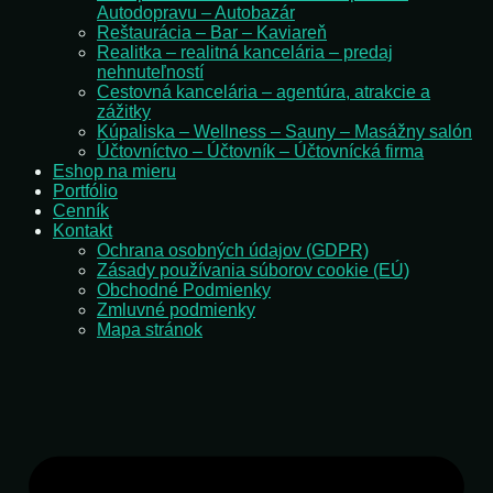
Autodopravu – Autobazár
Reštaurácia – Bar – Kaviareň
Realitka – realitná kancelária – predaj
nehnuteľností
Cestovná kancelária – agentúra, atrakcie a
zážitky
Kúpaliska – Wellness – Sauny – Masážny salón
Účtovníctvo – Účtovník – Účtovnícká firma
Eshop na mieru
Portfólio
Cenník
Kontakt
Ochrana osobných údajov (GDPR)
Zásady používania súborov cookie (EÚ)
Obchodné Podmienky
Zmluvné podmienky
Mapa stránok