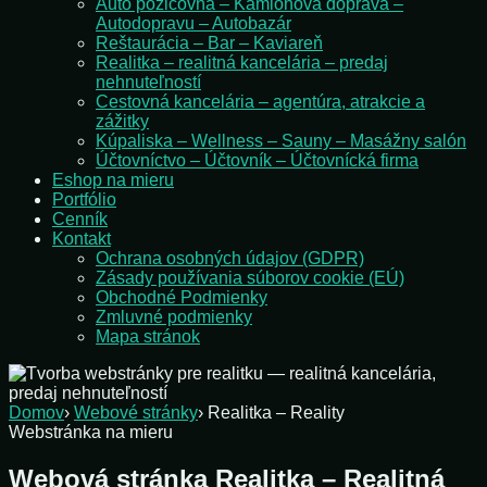
Auto požičovňa – Kamiónová doprava –
Autodopravu – Autobazár
Reštaurácia – Bar – Kaviareň
Realitka – realitná kancelária – predaj
nehnuteľností
Cestovná kancelária – agentúra, atrakcie a
zážitky
Kúpaliska – Wellness – Sauny – Masážny salón
Účtovníctvo – Účtovník – Účtovnícká firma
Eshop na mieru
Portfólio
Cenník
Kontakt
Ochrana osobných údajov (GDPR)
Zásady používania súborov cookie (EÚ)
Obchodné Podmienky
Zmluvné podmienky
Mapa stránok
Domov
›
Webové stránky
›
Realitka – Reality
Webstránka na mieru
Webová stránka Realitka – Realitná