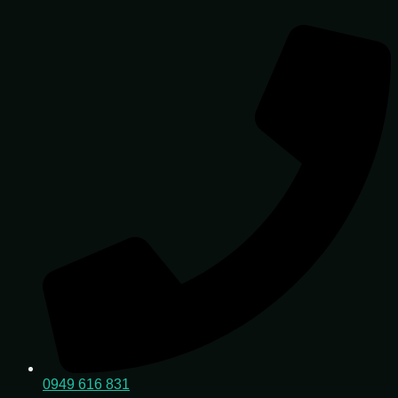
Preskočiť
na
obsah
0949 616 831