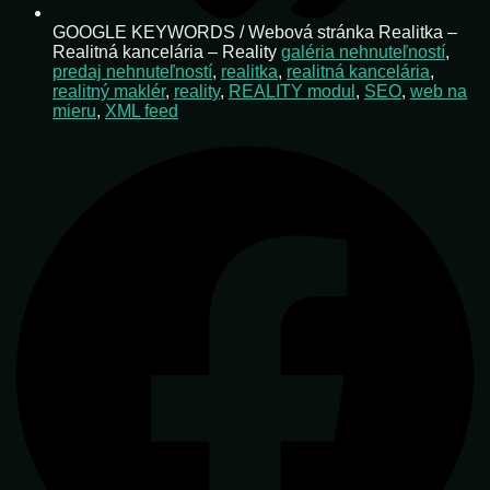
GOOGLE KEYWORDS / Webová stránka Realitka –
Realitná kancelária – Reality
galéria nehnuteľností
,
predaj nehnuteľností
,
realitka
,
realitná kancelária
,
realitný maklér
,
reality
,
REALITY modul
,
SEO
,
web na
mieru
,
XML feed