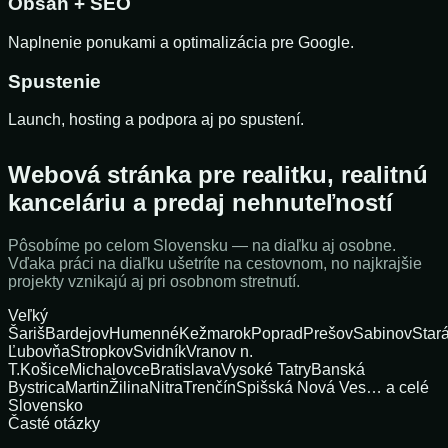
Obsah + SEO
Naplnenie ponukami a optimalizácia pre Google.
Spustenie
Launch, hosting a podpora aj po spustení.
Webová stránka pre realitku, realitnú
kanceláriu a predaj nehnuteľností
Pôsobíme po celom Slovensku — na diaľku aj osobne.
Vďaka práci na diaľku ušetríte na cestovnom, no najkrajšie
projekty vznikajú aj pri osobnom stretnutí.
Veľký
Šariš
Bardejov
Humenné
Kežmarok
Poprad
Prešov
Sabinov
Star
Ľubovňa
Stropkov
Svidník
Vranov n.
T.
Košice
Michalovce
Bratislava
Vysoké Tatry
Banská
Bystrica
Martin
Žilina
Nitra
Trenčín
Spišská Nová Ves
… a celé
Slovensko
Časté otázky