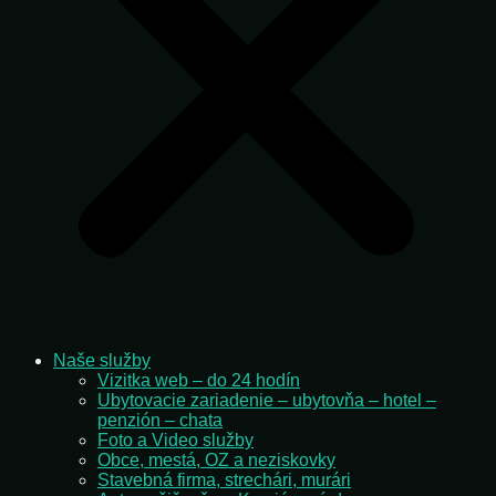
Naše služby
Vizitka web – do 24 hodín
Ubytovacie zariadenie – ubytovňa – hotel –
penzión – chata
Foto a Video služby
Obce, mestá, OZ a neziskovky
Stavebná firma, strechári, murári