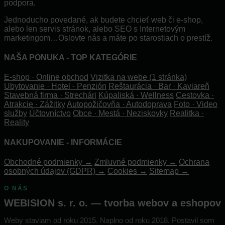
podpora.
Jednoducho povedané, ak budete chcieť web či e-shop,
alebo len servis stránok, alebo SEO s Internetovým
marketingom…Oslovte nás a máte po starostiach o prestíž.
NAŠA PONUKA - TOP KATEGÓRIE
E-shop · Online obchod
Vizitka na webe (1 stránka)
Ubytovanie · Hotel · Penzión
Reštaurácia · Bar · Kaviareň
Stavebná firma · Strechári
Kúpaliská · Wellness
Cestovka ·
Atrakcie · Zážitky
Autopožičovňa · Autodoprava
Foto · Video
služby
Účtovníctvo
Obce · Mestá · Neziskovky
Realitka ·
Reality
NAKUPOVANIE - INFORMÁCIE
Obchodné podmienky →
Zmluvné podmienky →
Ochrana
osobných údajov (GDPR) →
Cookies →
Sitemap →
O NÁS
WEBISION s. r. o. — tvorba webov a eshopov
Weby staviam od roku 2015. Naplno od roku 2018. Postavil som