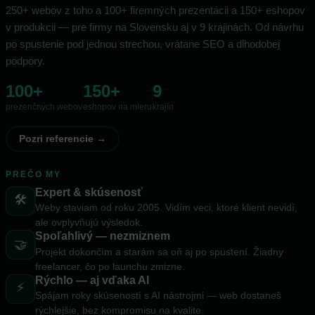
250+ webov z toho a 100+ firemných prezentácii a 150+ eshopov
v produkcii — pre firmy na Slovensku aj v 9 krajinách. Od návrhu
po spustenie pod jednou strechou, vrátane SEO a dlhodobej
podpory.
100+
150+
9
prezenčných webov
eshopov na mieru
krajín
Pozri referencie →
PREČO MY
Expert & skúsenosť
🛠️
Weby staviam od roku 2005. Vidím veci, ktoré klient nevidí,
ale ovplyvňujú výsledok.
Spoľahlivý — nezmiznem
🤝
Projekt dokončím a starám sa oň aj po spustení. Žiadny
freelancer, čo po launchu zmizne.
Rýchlo — aj vďaka AI
⚡
Spájam roky skúseností s AI nástrojmi — web dostaneš
rýchlejšie, bez kompromisu na kvalite.