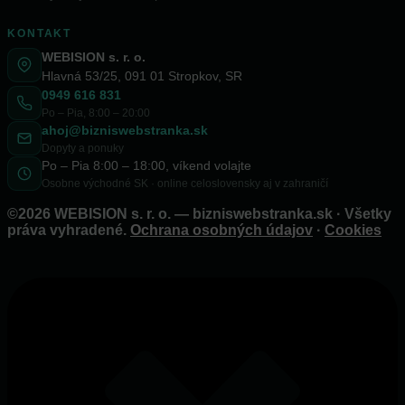
KONTAKT
WEBISION s. r. o.
Hlavná 53/25, 091 01 Stropkov, SR
0949 616 831
Po – Pia, 8:00 – 20:00
ahoj@bizniswebstranka.sk
Dopyty a ponuky
Po – Pia 8:00 – 18:00, víkend volajte
Osobne východné SK · online celoslovensky aj v zahraničí
©2026 WEBISION s. r. o. — bizniswebstranka.sk · Všetky
práva vyhradené.
Ochrana osobných údajov
·
Cookies