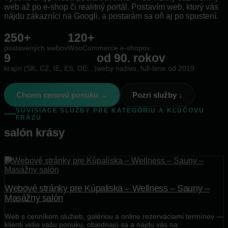
web až po e-shop či realitný portál. Postavím web, ktorý vás
nájdu zákazníci na Googli, a postarám sa oň aj po spustení.
250+
120+
postavených webov
WooCommerce e-shopov
9
od 90. rokov
krajín (SK, CZ, IE, ES, DE…)
weby naživo, full-time od 2019
Chcem cenovú ponuku →
Pozri služby ↓
SÚVISIACE SLUŽBY PRE KATEGÓRIU A KĽÚČOVU
FRÁZU
salón krásy
Webové stránky pre Kúpaliska – Wellness – Sauny –
Masážny salón
Web s cenníkom služieb, galériou a online rezerváciami termínov —
klienti vidia vašu ponuku, objednajú sa a nájdu vás na