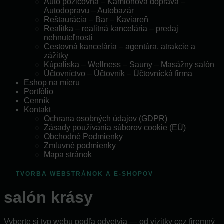
Auto požičovňa – Kamiónová doprava –
Autodopravu – Autobazár
Reštaurácia – Bar – Kaviareň
Realitka – realitná kancelária – predaj
nehnuteľností
Cestovná kancelária – agentúra, atrakcie a
zážitky
Kúpaliska – Wellness – Sauny – Masážny salón
Účtovníctvo – Účtovník – Účtovnícká firma
Eshop na mieru
Portfólio
Cenník
Kontakt
Ochrana osobných údajov (GDPR)
Zásady používania súborov cookie (EÚ)
Obchodné Podmienky
Zmluvné podmienky
Mapa stránok
TVORBA WEBSTRÁNOK A E-SHOPOV
salón krásy
Vyberte si typ webu podľa odvetvia — od vizitky cez firemný