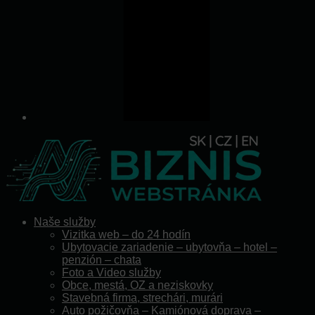
Naše služby
Vizitka web – do 24 hodín
Ubytovacie zariadenie – ubytovňa – hotel –
penzión – chata
Foto a Video služby
Obce, mestá, OZ a neziskovky
Stavebná firma, strechári, murári
Auto požičovňa – Kamiónová doprava –