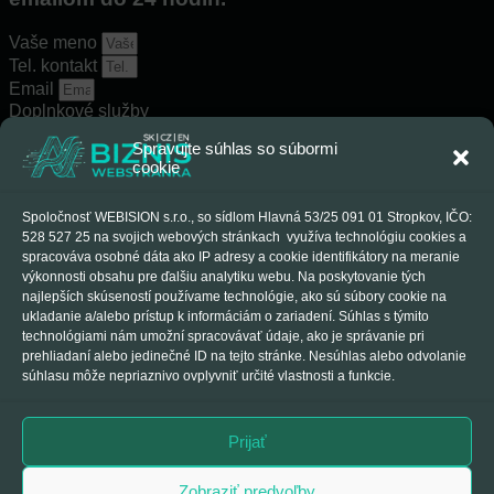
Vaše meno
Tel. kontakt
Email
Doplnkové služby
Spravujte súhlas so súbormi
cookie
Jazyková mutácia
Spoločnosť WEBISION s.r.o., so sídlom Hlavná 53/25 091 01 Stropkov, IČO:
528 527 25 na svojich webových stránkach využíva technológiu cookies a
spracováva osobné dáta ako IP adresy a cookie identifikátory na meranie
výkonnosti obsahu pre ďalšiu analytiku webu. Na poskytovanie tých
najlepších skúseností používame technológie, ako sú súbory cookie na
ukladanie a/alebo prístup k informáciám o zariadení. Súhlas s týmito
Popis projektu
technológiami nám umožní spracovávať údaje, ako je správanie pri
Súhlasím so spracovaním mojich osobných údajov
prehliadaní alebo jedinečné ID na tejto stránke. Nesúhlas alebo odvolanie
spoločnosťou WEBISION s. r. o. za účelom vybavenia dopytu
súhlasu môže nepriaznivo ovplyvniť určité vlastnosti a funkcie.
a prípravy cenovej ponuky. Viac v
Ochrane osobných údajov
.
Chcem dostávať tipy a novinky e-mailom (nepovinné,
súhlas viem kedykoľvek odvolať).
Prijať
Zobraziť predvoľby