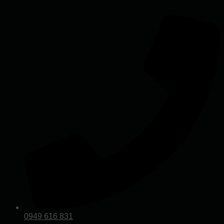
Preskočiť
na
obsah
0949 616 831