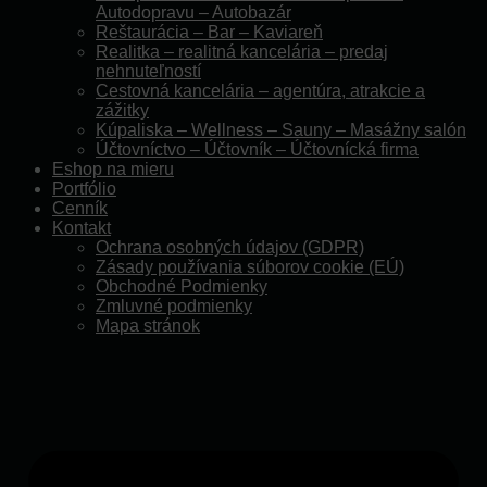
Autodopravu – Autobazár
Reštaurácia – Bar – Kaviareň
Realitka – realitná kancelária – predaj
nehnuteľností
Cestovná kancelária – agentúra, atrakcie a
zážitky
Kúpaliska – Wellness – Sauny – Masážny salón
Účtovníctvo – Účtovník – Účtovnícká firma
Eshop na mieru
Portfólio
Cenník
Kontakt
Ochrana osobných údajov (GDPR)
Zásady používania súborov cookie (EÚ)
Obchodné Podmienky
Zmluvné podmienky
Mapa stránok