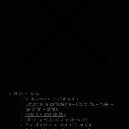
Naše služby
Vizitka web – do 24 hodín
Ubytovacie zariadenie – ubytovňa – hotel –
penzión – chata
Foto a Video služby
Obce, mestá, OZ a neziskovky
Stavebná firma, strechári, murári