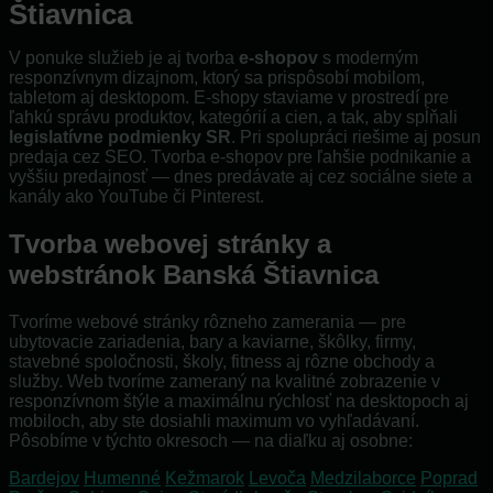
Štiavnica
V ponuke služieb je aj tvorba
e-shopov
s moderným
responzívnym dizajnom, ktorý sa prispôsobí mobilom,
tabletom aj desktopom. E-shopy staviame v prostredí pre
ľahkú správu produktov, kategórií a cien, a tak, aby spĺňali
legislatívne podmienky SR
. Pri spolupráci riešime aj posun
predaja cez SEO. Tvorba e-shopov pre ľahšie podnikanie a
vyššiu predajnosť — dnes predávate aj cez sociálne siete a
kanály ako YouTube či Pinterest.
Tvorba webovej stránky a
webstránok Banská Štiavnica
Tvoríme webové stránky rôzneho zamerania — pre
ubytovacie zariadenia, bary a kaviarne, škôlky, firmy,
stavebné spoločnosti, školy, fitness aj rôzne obchody a
služby. Web tvoríme zameraný na kvalitné zobrazenie v
responzívnom štýle a maximálnu rýchlosť na desktopoch aj
mobiloch, aby ste dosiahli maximum vo vyhľadávaní.
Pôsobíme v týchto okresoch — na diaľku aj osobne:
Bardejov
Humenné
Kežmarok
Levoča
Medzilaborce
Poprad