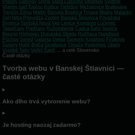
Prešov
Sabinov
Snina
Stará Ľubovňa
Stropkov
Svidník
Vranov nad Topľou
Košice
Trebišov
Michalovce
Bratislava
Trenčín
Žilina
Martin
Banská Bystrica
Trnava
Modra
Malacky
Svit
Nitra
Prievidza
Zvolen
Banská Štiavnica
Považská
Bystrica
Spišská Nová Ves
Levice
Komárno
Lúčenec
Topoľčany
Piešťany
Ružomberok
Čadca
Šaľa
Senica
Brezno
Hlohovec
Dunajská Streda
Rožňava
Handlová
Púchov
Sereď
Galanta
Detva
Šamorín
Kolárovo
Fiľakovo
Šurany
Holíč
Bytča
Giraltovce
Tlmače
Podolínec
Gbely
Vysoké Tatry
Veľký Šariš
… a celé Slovensko
Časté otázky
Tvorba webu v Banskej Štiavnici —
časté otázky
Ako dlho trvá vytvorenie webu?
Je hosting naozaj zadarmo?