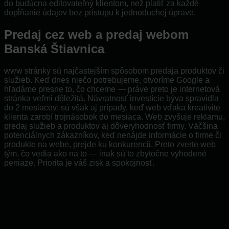
do budúcna editovateľný klientom, než platiť za každé
dopĺňanie údajov bez prístupu k jednoduchej úprave.
Predaj cez web a predaj webom
Banská Štiavnica
www stránky sú najčastejším spôsobom predaja produktov či
služieb. Keď dnes niečo potrebujeme, otvoríme Google a
hľadáme presne to, čo chceme — práve preto je internetová
stránka veľmi dôležitá. Návratnosť investície býva spravidla
do 2 mesiacov; sú však aj prípady, keď web vďaka kreativite
klienta zarobí trojnásobok do mesiaca. Web zvyšuje reklamu,
predaj služieb a produktov aj dôveryhodnosť firmy. Väčšina
potenciálnych zákazníkov, keď nenájde informácie o firme či
produkte na webe, prejde ku konkurencii. Preto zverte web
tým, čo vedia ako na to — inak sú to zbytočne vyhodené
peniaze. Priorita je váš zisk a spokojnosť.