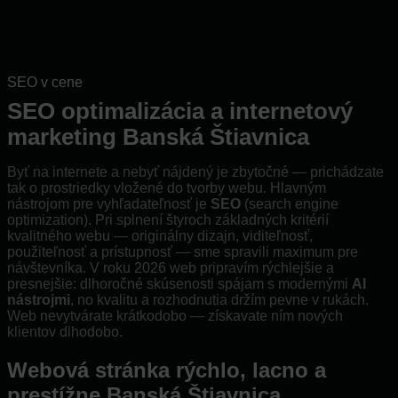
SEO v cene
SEO optimalizácia a internetový
marketing Banská Štiavnica
Byť na internete a nebyť nájdený je zbytočné — prichádzate
tak o prostriedky vložené do tvorby webu. Hlavným
nástrojom pre vyhľadateľnosť je
SEO
(search engine
optimization). Pri splnení štyroch základných kritérií
kvalitného webu — originálny dizajn, viditeľnosť,
použiteľnosť a prístupnosť — sme spravili maximum pre
návštevníka. V roku 2026 web pripravím rýchlejšie a
presnejšie: dlhoročné skúsenosti spájam s modernými
AI
nástrojmi
, no kvalitu a rozhodnutia držím pevne v rukách.
Web nevytvárate krátkodobo — získavate ním nových
klientov dlhodobo.
Webová stránka rýchlo, lacno a
prestížne Banská Štiavnica