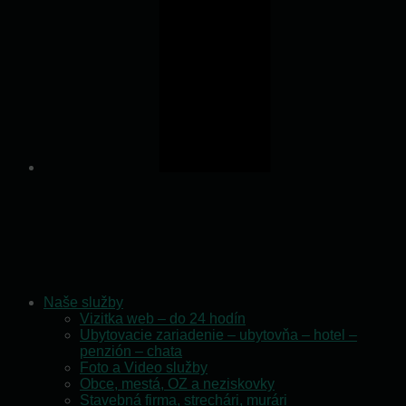
Naše služby
Vizitka web – do 24 hodín
Ubytovacie zariadenie – ubytovňa – hotel –
penzión – chata
Foto a Video služby
Obce, mestá, OZ a neziskovky
Stavebná firma, strechári, murári