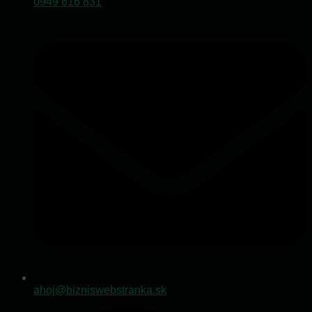
0949 616 831
ahoj@bizniswebstranka.sk