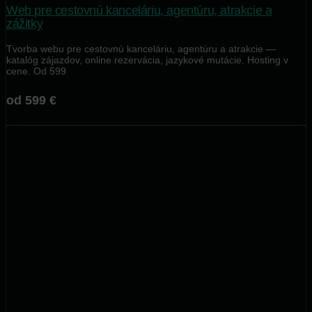
Web pre cestovnú kanceláriu, agentúru, atrakcie a
zážitky
Tvorba webu pre cestovnú kanceláriu, agentúru a atrakcie —
katalóg zájazdov, online rezervácia, jazykové mutácie. Hosting v
cene. Od 599
od 599 €