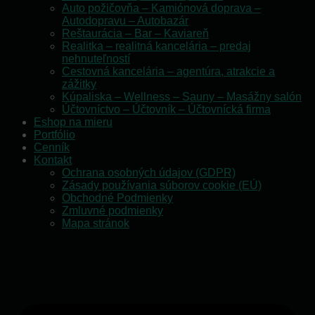
Auto požičovňa – Kamiónová doprava –
Autodopravu – Autobazár
Reštaurácia – Bar – Kaviareň
Realitka – realitná kancelária – predaj
nehnuteľností
Cestovná kancelária – agentúra, atrakcie a
zážitky
Kúpaliska – Wellness – Sauny – Masážny salón
Účtovníctvo – Účtovník – Účtovnícká firma
Eshop na mieru
Portfólio
Cenník
Kontakt
Ochrana osobných údajov (GDPR)
Zásady používania súborov cookie (EÚ)
Obchodné Podmienky
Zmluvné podmienky
Mapa stránok