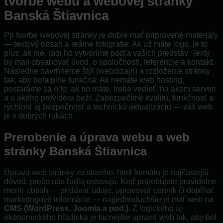
tvorbe webu a webovej stránky
Banská Štiavnica
Pri tvorbe webovej stránky je dobré mať pripravené materiály
— textový obsah a reálne fotografie. Ak už máte logo, je to
plus; ak nie, radi ho vytvoríme podľa vašich predstáv. Texty
by mali obsahovať úvod, o spoločnosti, referencie a kontakt.
Následne navrhneme štýl (webdizajn) a rozloženie stránky
tak, aby bola plne funkčná. Ak nemáte web hosting,
postaráme sa o to; ak ho máte, treba vedieť, na akom serveri
a u akého providera beží. Zabezpečíme kvalitu, funkčnosť a
rýchlosť aj bezpečnosť a technickú aktualizáciu — váš web
je v dobrých rukách.
Prerobenie a úprava webu a web
stránky Banská Štiavnica
Úprava web stránky zo starého .html formátu je najčastejší
dôvod, prečo nás ľudia oslovujú. Keď potrebujete pravidelne
meniť obsah — pridávať údaje, upravovať cenník či dopĺňať
marketingové informácie — najjednoduchšie je mať web na
CMS (WordPress, Joomla a pod.)
. Z logického aj
ekonomického hľadiska je lacnejšie upraviť web tak, aby bol