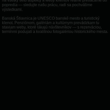
na všetky tieto aspekty a weby klientov reálne pretláčame do
popredia — sledujte našu prácu, radi sa pochválime
výsledkami.
Banská Štiavnica je UNESCO banské mesto a turistický
klenot. Penziónom, galériám a kultúrnym prevádzkam tu
staviam weby, ktoré lákajú návštevníkov — s rezerváciou,
termínmi podujatí a kvalitnou fotogalériou historického mesta.