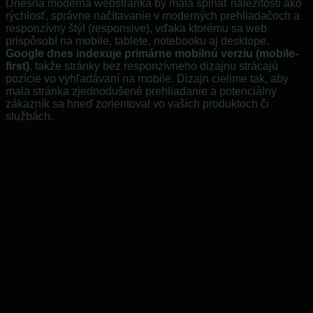
Dnešná moderná webstránka by mala spĺňať náležitosti ako
rýchlosť, správne načítavanie v moderných prehliadačoch a
responzívny štýl (responsive), vďaka ktorému sa web
prispôsobí na mobile, tablete, notebooku aj desktope.
Google dnes indexuje primárne mobilnú verziu (mobile-
first)
, takže stránky bez responzívneho dizajnu strácajú
pozície vo vyhľadávaní na mobile. Dizajn cielime tak, aby
mala stránka zjednodušené prehliadanie a potenciálny
zákazník sa hneď zorientoval vo vašich produktoch či
službách.