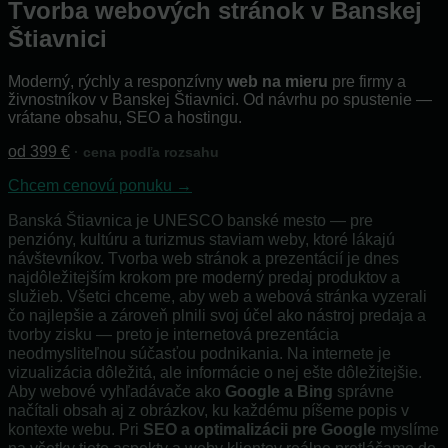
Tvorba webových stránok v Banskej
Štiavnici
Moderný, rýchly a responzívny
web na mieru
pre firmy a
živnostníkov v Banskej Štiavnici. Od návrhu po spustenie —
vrátane obsahu, SEO a hostingu.
od 399 €
· cena podľa rozsahu
Chcem cenovú ponuku →
Banská Štiavnica je UNESCO banské mesto — pre
penzióny, kultúru a turizmus staviam weby, ktoré lákajú
návštevníkov. Tvorba web stránok a prezentácií je dnes
najdôležitejším krokom pre moderný predaj produktov a
služieb. Všetci chceme, aby web a webová stránka vyzerali
čo najlepšie a zároveň plnili svoj účel ako nástroj predaja a
tvorby zisku — preto je internetová prezentácia
neodmysliteľnou súčasťou podnikania. Na internete je
vizualizácia dôležitá, ale informácie o nej ešte dôležitejšie.
Aby webové vyhľadávače ako
Google a Bing
správne
načítali obsah aj z obrázkov, ku každému píšeme popis v
kontexte webu. Pri
SEO a optimalizácii pre Google
myslíme