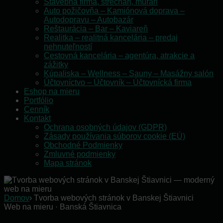
Stavebná firma, strechári, murári
Auto požičovňa – Kamiónová doprava –
Autodopravu – Autobazár
Reštaurácia – Bar – Kaviareň
Realitka – realitná kancelária – predaj
nehnuteľností
Cestovná kancelária – agentúra, atrakcie a
zážitky
Kúpaliska – Wellness – Sauny – Masážny salón
Účtovníctvo – Účtovník – Účtovnícká firma
Eshop na mieru
Portfólio
Cenník
Kontakt
Ochrana osobných údajov (GDPR)
Zásady používania súborov cookie (EÚ)
Obchodné Podmienky
Zmluvné podmienky
Mapa stránok
Domov
›
Tvorba webových stránok v Banskej Štiavnici
Web na mieru · Banská Štiavnica