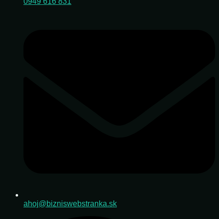
0949 616 831
ahoj@bizniswebstranka.sk