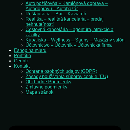
Auto požičovňa – Kamiónová doprava –
Autodopravu – Autobazár
Reštaurácia – Bar – Kaviareň
Realitka – realitná kancelária – predaj
nehnuteľností
Cestovná kancelária – agentúra, atrakcie a
zážitky
Kúpaliska – Wellness – Sauny – Masážny salón
Účtovníctvo – Účtovník – Účtovnícká firma
Eshop na mieru
Portfólio
Cenník
Kontakt
Ochrana osobných údajov (GDPR)
Zásady používania súborov cookie (EÚ)
Obchodné Podmienky
Zmluvné podmienky
Mapa stránok