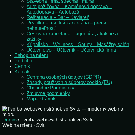
Stavebná firma, strechári, murári
Auto požičovňa – Kamiónová doprava –
Autodopravu – Autobazár
Reštaurácia – Bar – Kaviareň
Realitka – realitná kancelária – predaj
nehnuteľností
Cestovná kancelária – agentúra, atrakcie a
zážitky
Kúpaliska – Wellness – Sauny – Masážny salón
Účtovníctvo – Účtovník – Účtovnícká firma
Eshop na mieru
Portfólio
Cenník
Kontakt
Ochrana osobných údajov (GDPR)
Zásady používania súborov cookie (EÚ)
Obchodné Podmienky
Zmluvné podmienky
Mapa stránok
Domov
›
Tvorba webových stránok vo Svite
Web na mieru · Svit