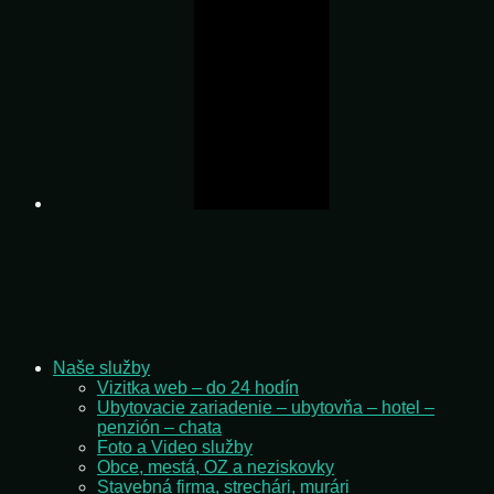
Naše služby
Vizitka web – do 24 hodín
Ubytovacie zariadenie – ubytovňa – hotel –
penzión – chata
Foto a Video služby
Obce, mestá, OZ a neziskovky
Stavebná firma, strechári, murári