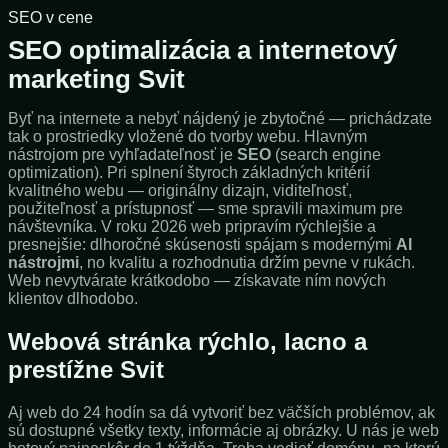
SEO v cene
SEO optimalizácia a internetový
marketing Svit
Byť na internete a nebyť nájdený je zbytočné — prichádzate
tak o prostriedky vložené do tvorby webu. Hlavným
nástrojom pre vyhľadateľnosť je
SEO
(search engine
optimization). Pri splnení štyroch základných kritérií
kvalitného webu — originálny dizajn, viditeľnosť,
použiteľnosť a prístupnosť — sme spravili maximum pre
návštevníka. V roku 2026 web pripravím rýchlejšie a
presnejšie: dlhoročné skúsenosti spájam s modernými
AI
nástrojmi
, no kvalitu a rozhodnutia držím pevne v rukách.
Web nevytvárate krátkodobo — získavate ním nových
klientov dlhodobo.
Webová stránka rýchlo, lacno a
prestížne Svit
Aj web do 24 hodín sa dá vytvoriť bez väčších problémov, ak
sú dostupné všetky texty, informácie aj obrázky. U nás je web