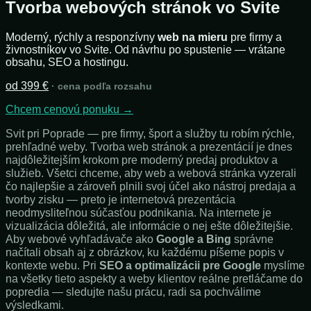
Tvorba webových stránok vo Svite
Moderný, rýchly a responzívny
web na mieru
pre firmy a
živnostníkov vo Svite. Od návrhu po spustenie — vrátane
obsahu, SEO a hostingu.
od 399 €
· cena podľa rozsahu
Chcem cenovú ponuku →
Svit pri Poprade — pre firmy, šport a služby tu robím rýchle,
prehľadné weby. Tvorba web stránok a prezentácií je dnes
najdôležitejším krokom pre moderný predaj produktov a
služieb. Všetci chceme, aby web a webová stránka vyzerali
čo najlepšie a zároveň plnili svoj účel ako nástroj predaja a
tvorby zisku — preto je internetová prezentácia
neodmysliteľnou súčasťou podnikania. Na internete je
vizualizácia dôležitá, ale informácie o nej ešte dôležitejšie.
Aby webové vyhľadávače ako
Google a Bing
správne
načítali obsah aj z obrázkov, ku každému píšeme popis v
kontexte webu. Pri
SEO a optimalizácii pre Google
myslíme
na všetky tieto aspekty a weby klientov reálne pretláčame do
popredia — sledujte našu prácu, radi sa pochválime
výsledkami.