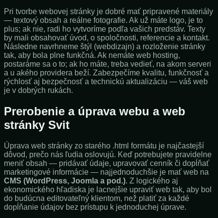
Pri tvorbe webovej stránky je dobré mať pripravené materiály
— textový obsah a reálne fotografie. Ak už máte logo, je to
plus; ak nie, radi ho vytvoríme podľa vašich predstáv. Texty
by mali obsahovať úvod, o spoločnosti, referencie a kontakt.
Následne navrhneme štýl (webdizajn) a rozloženie stránky
tak, aby bola plne funkčná. Ak nemáte web hosting,
postaráme sa o to; ak ho máte, treba vedieť, na akom serveri
a u akého providera beží. Zabezpečíme kvalitu, funkčnosť a
rýchlosť aj bezpečnosť a technickú aktualizáciu — váš web
je v dobrých rukách.
Prerobenie a úprava webu a web
stránky Svit
Úprava web stránky zo starého .html formátu je najčastejší
dôvod, prečo nás ľudia oslovujú. Keď potrebujete pravidelne
meniť obsah — pridávať údaje, upravovať cenník či dopĺňať
marketingové informácie — najjednoduchšie je mať web na
CMS (WordPress, Joomla a pod.)
. Z logického aj
ekonomického hľadiska je lacnejšie upraviť web tak, aby bol
do budúcna editovateľný klientom, než platiť za každé
dopĺňanie údajov bez prístupu k jednoduchej úprave.