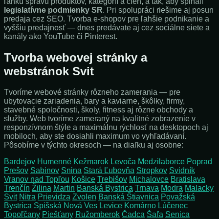
ľahkú správu produktov, kategórií a cien, a tak, aby spĺňali
legislatívne podmienky SR
. Pri spolupráci riešime aj posun
predaja cez SEO. Tvorba e-shopov pre ľahšie podnikanie a
vyššiu predajnosť — dnes predávate aj cez sociálne siete a
kanály ako YouTube či Pinterest.
Tvorba webovej stránky a
webstránok Svit
Tvoríme webové stránky rôzneho zamerania — pre
ubytovacie zariadenia, bary a kaviarne, škôlky, firmy,
stavebné spoločnosti, školy, fitness aj rôzne obchody a
služby. Web tvoríme zameraný na kvalitné zobrazenie v
responzívnom štýle a maximálnu rýchlosť na desktopoch aj
mobiloch, aby ste dosiahli maximum vo vyhľadávaní.
Pôsobíme v týchto okresoch — na diaľku aj osobne:
Bardejov
Humenné
Kežmarok
Levoča
Medzilaborce
Poprad
Prešov
Sabinov
Snina
Stará Ľubovňa
Stropkov
Svidník
Vranov nad Topľou
Košice
Trebišov
Michalovce
Bratislava
Trenčín
Žilina
Martin
Banská Bystrica
Trnava
Modra
Malacky
Svit
Nitra
Prievidza
Zvolen
Banská Štiavnica
Považská
Bystrica
Spišská Nová Ves
Levice
Komárno
Lúčenec
Topoľčany
Piešťany
Ružomberok
Čadca
Šaľa
Senica