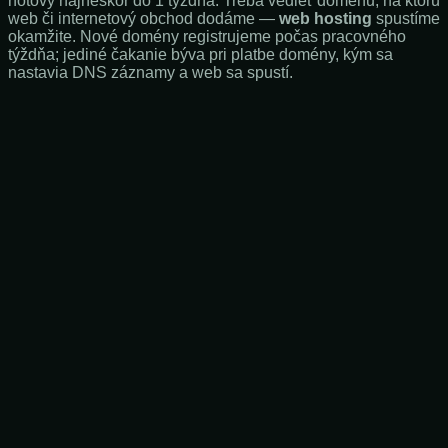
hotový najneskôr do 1 týždňa. Treba vedieť doménu, na ktorú
web či internetový obchod dodáme —
web hosting
spustíme
okamžite. Nové domény registrujeme počas pracovného
týždňa; jediné čakanie býva pri platbe domény, kým sa
nastavia DNS záznamy a web sa spustí.