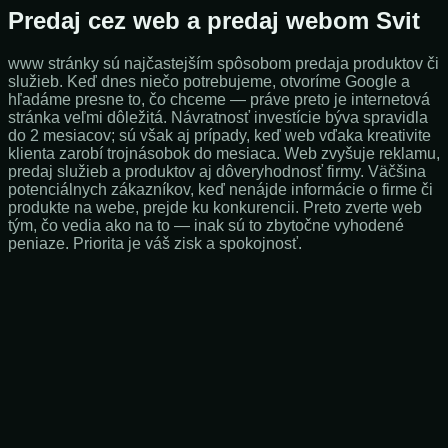
Predaj cez web a predaj webom Svit
www stránky sú najčastejším spôsobom predaja produktov či
služieb. Keď dnes niečo potrebujeme, otvoríme Google a
hľadáme presne to, čo chceme — práve preto je internetová
stránka veľmi dôležitá. Návratnosť investície býva spravidla
do 2 mesiacov; sú však aj prípady, keď web vďaka kreativite
klienta zarobí trojnásobok do mesiaca. Web zvyšuje reklamu,
predaj služieb a produktov aj dôveryhodnosť firmy. Väčšina
potenciálnych zákazníkov, keď nenájde informácie o firme či
produkte na webe, prejde ku konkurencii. Preto zverte web
tým, čo vedia ako na to — inak sú to zbytočne vyhodené
peniaze. Priorita je váš zisk a spokojnosť.