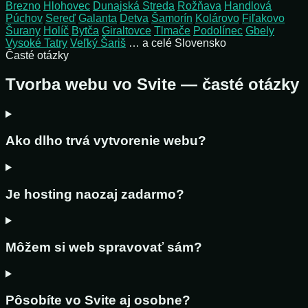
Brezno
Hlohovec
Dunajská Streda
Rožňava
Handlová
Púchov
Sereď
Galanta
Detva
Šamorín
Kolárovo
Fiľakovo
Šurany
Holíč
Bytča
Giraltovce
Tlmače
Podolínec
Gbely
Vysoké Tatry
Veľký Šariš
… a celé Slovensko
Časté otázky
Tvorba webu vo Svite — časté otázky
Ako dlho trvá vytvorenie webu?
Je hosting naozaj zadarmo?
Môžem si web spravovať sám?
Pôsobíte vo Svite aj osobne?